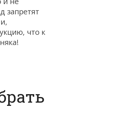
 и не
зд запретят
и,
укцию, что к
няка!
брать