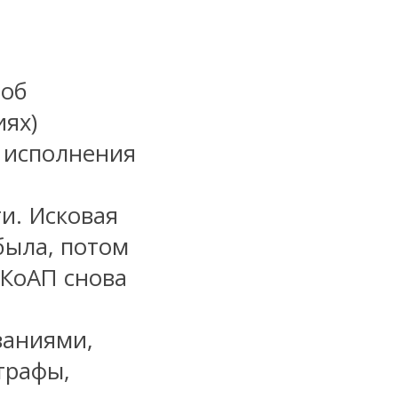
 об
ях)
и исполнения
и. Исковая
была, потом
 КоАП снова
заниями,
трафы,