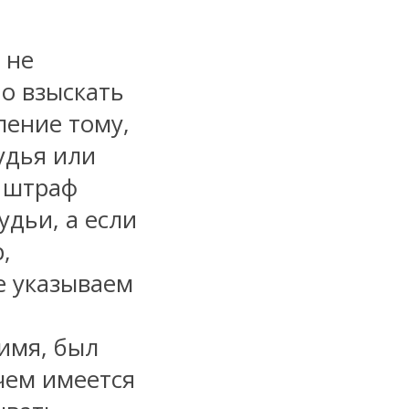
 не
но взыскать
ление тому,
судья или
и штраф
удьи, а если
,
е указываем
 имя, был
 чем имеется