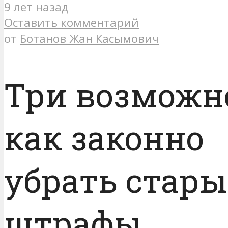
9 лет назад
Оставить комментарий
от
Ботанов Жан Касымович
Три возможн
как законно
убрать стары
штрафы.