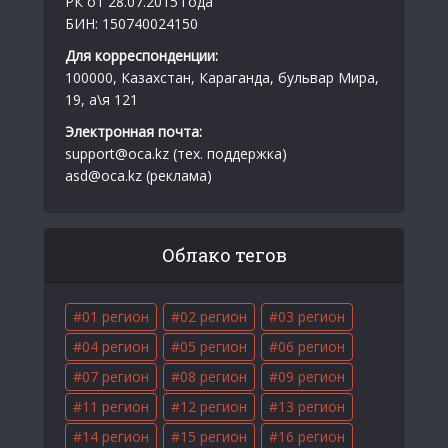
РК от 28.07.2015 года
БИН: 150740024150
Для корреспонденции:
100000, Казахстан, Караганда, бульвар Мира,
19, а\я 121
Электронная почта:
support@oca.kz (тех. поддержка)
asd@oca.kz (реклама)
Облако тегов
01 регион
02 регион
03 регион
04 регион
05 регион
06 регион
07 регион
08 регион
09 регион
11 регион
12 регион
13 регион
14 регион
15 регион
16 регион