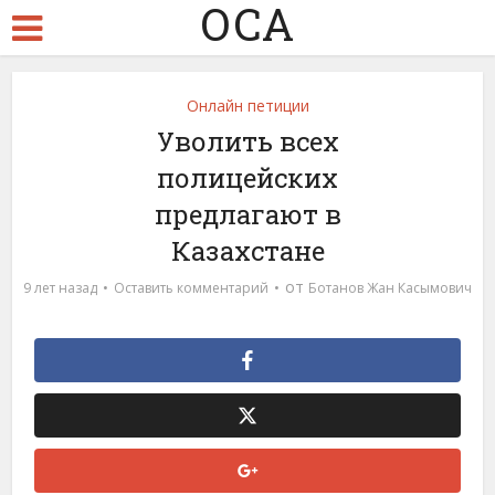
ОСА
Онлайн петиции
Уволить всех
полицейских
предлагают в
Казахстане
от
9 лет назад
Оставить комментарий
Ботанов Жан Касымович