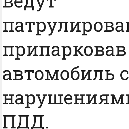
ведут
патрулирова
припарковав
автомобиль 
нарушениям
ПДД.