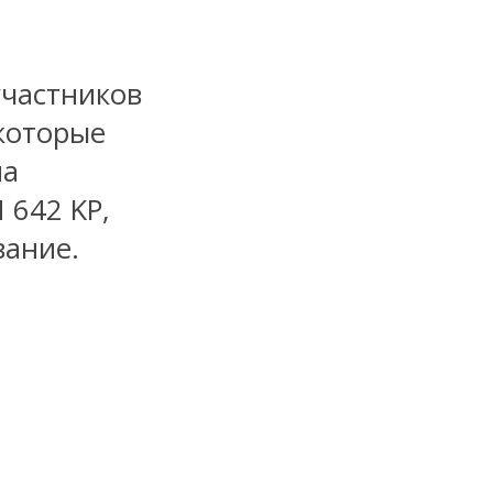
участников
которые
на
 642 KP,
вание.