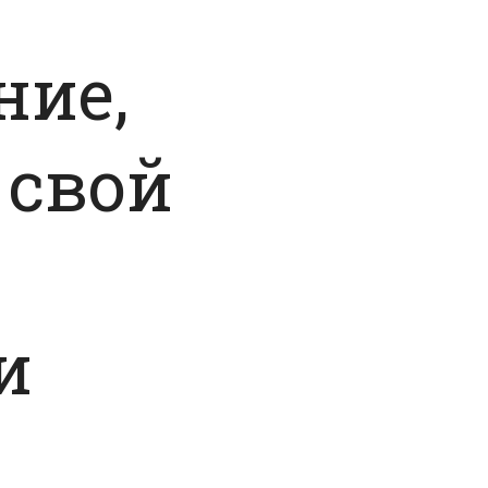
ние,
 свой
с
и